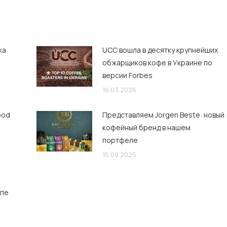
ка
UCC вошла в десятку крупнейших
обжарщиков кофе в Украине по
версии Forbes
16.03.2026
ood
Представляем Jorgen Beste: новый
кофейный бренд в нашем
портфеле
15.09.2025
опе