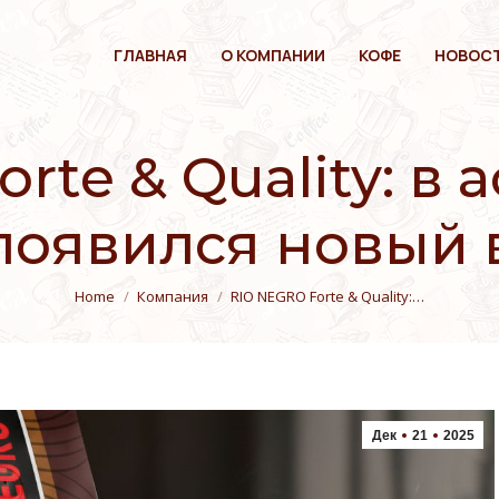
ГЛАВНАЯ
О КОМПАНИИ
КОФЕ
НОВОС
rte & Quality: в
появился новый 
You are here:
Home
Компания
RIO NEGRO Forte & Quality:…
Дек
21
2025