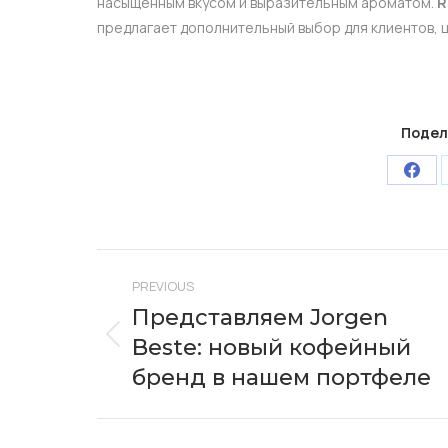
насыщенным вкусом и выразительным ароматом.
R
предлагает дополнительный выбор для клиентов, 
Подел
Shar
on
Face
Post
PREVIOUS
navigation
Представляем Jorgen
Beste: новый кофейный
Previous
post:
бренд в нашем портфеле