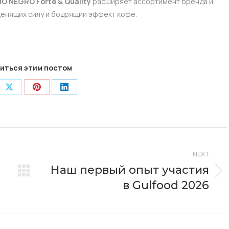
IO NEGRO Forte & Quality
расширяет ассортимент бренда и
ценящих силу и бодрящий эффект кофе.
иться этим постом
e
Share
Share
Share
on
on
on
book
X
Pinterest
LinkedIn
NEXT
Наш первый опыт участия
Next
в Gulfood 2026
post: