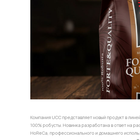
Компания UCC представляет новый продукт в лине
100% робусты. Новинка разработана в ответ на ра
HoReCa, профессионального и домашнего использ