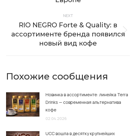
NEXT
RIO NEGRO Forte & Quality: в
ассортименте бренда появился
Next
post:
новый вид кофе
Похожие сообщения
Новинка в ассортименте: линейка Terra
Drinks — современная альтернатива
кофе
02.04.2026
UCC вошла в десятку крупнейших