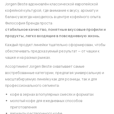
Jorgen Beste вдохновлён классической европейской
кофейной культурой, где внимание к вкусу, аромату и
балансу всегда находилось в центре кофейного опыта.
Философия бренда проста:
стабильное качество, понятные вкусовые профили и
продукты, легко входящие в повседневную жизнь.
Каждый продукт линейки тщательно сформирован, чтобы
обеспечивать предсказуемый результат — от чашки к
чашке и на разных рынках.
Ассортимент Jorgen Beste охватывает самые
востребованные категории, предлагая универсальную и
масштабируемую линейку как для розницы, так и для
профессионального сегмента:
кофе в зернах в популярных смесях и форматах
молотый кофе для ежедневных способов
приготовления
варианты растворимого кофе