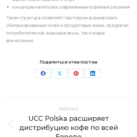
концепции напитков и современные кофейные решения
Такая структура позволяет партнёрам формировать
сбалансированные полки и продуктовые линии, предлагая
потребителям как знакомые вкусы, так и новые
впечатления.
Поделиться этим постом
Share
Share
Share
Share
on
on
on
on
Facebook
X
Pinterest
LinkedIn
Post
PREVIOUS
navigation
UCC Polska расширяет
дистрибуцию кофе по всей
Previous
post:
Европе